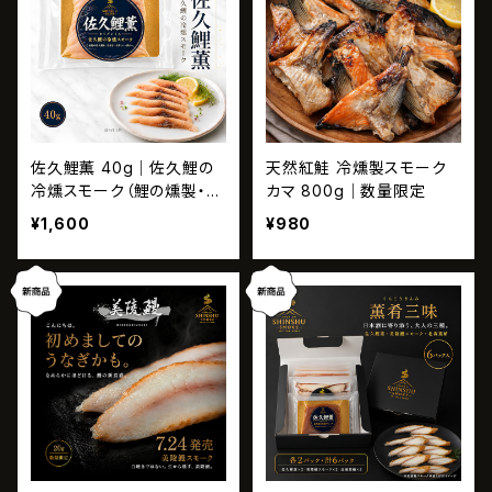
佐久鯉薫 40g｜佐久鯉の
天然紅鮭 冷燻製スモーク
冷燻スモーク（鯉の燻製・無
カマ 800g｜数量限定
添加・調理不要）｜長野の郷
¥1,600
¥980
土食材／信州土産・ギフト
に