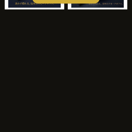
【ギフト箱入り】【冷燻製】浅
【ギフト箱入り】【冷燻製】浅
間サーモンのスモークサー
間サーモンのスモークサー
モン｜浅間薫鮭 40g×10パ
モン｜浅間薫鮭 40g×5パ
¥13,000
¥6,500
ック
ック
キーワードから探す
カテゴリから探す
ギフト
【冷燻製】信州サーモンのス
【ギフト箱入り】【冷燻製】信
モークサーモン｜信州薫鮭
州サーモンのスモークサー
食べ比べ
40g
モン｜信州薫鮭 40g×5パ
¥1,350
¥6,500
ック
単品