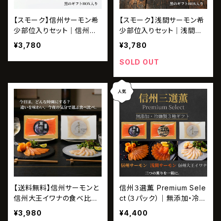
【スモーク】信州サーモン希
【スモーク】浅間サーモン希
少部位入りセット｜信州薫
少部位入りセット｜浅間薫
鮭 一尾の旨みセット
鮭 一尾の旨みセット
¥3,780
¥3,780
SOLD OUT
【送料無料】信州サーモンと
信州３選薫 Premium Sele
信州大王イワナの食べ比べ
ct（３パック）｜無添加・冷燻
セット｜信州薫鮭・信州大
製３種ギフト（信州サーモ
¥3,980
¥4,400
王薫 各40g
ン・浅間サーモン・信州大王