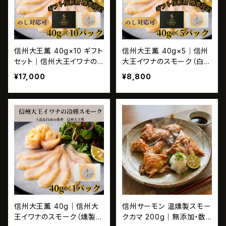
信州大王薫 40g×10 ギフト
信州大王薫 40g×5｜信州
セット｜信州大王イワナの
大王イワナのスモーク（白身
スモーク（白身・無添加）｜
魚・無添加・冷燻）｜長野の
¥17,000
¥8,800
信州のギフト おすすめ
ギフト／お歳暮・お中元に
信州大王薫 40g｜信州大
信州サーモン 温燻製スモー
王イワナのスモーク（燻製）
クカマ 200g｜無添加・数