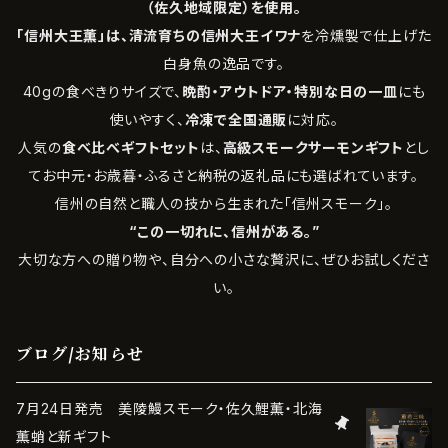
（佐久地域限定）を使用。
「信州大王薫」は、清流育ちの信州大王イワナ
を冷燻製で仕上げた
白身魚の逸品です。
40gの食べきりサイズで、
晩酌・アウトドア・特別な日の一皿
にも
使いやすく、
冷凍で全国通販
に対応。
人気の
食べ比べギフトセット
は、
高級スモークサーモンギフト
とし
てお中元・お歳暮・ふるさと納税の返礼品にも選ばれています。
信州の自然と職人の技から生まれた「信州スモーク」。
“この一切れに、信州がある。”
大切な方への贈り物や、自分への小さな贅沢に、ぜひお試しくださ
い。
ブログ/お知らせ
7月24日発売 美陵鰻スモーク・佐久鯉薫・北海
薫蛸と新ギフト