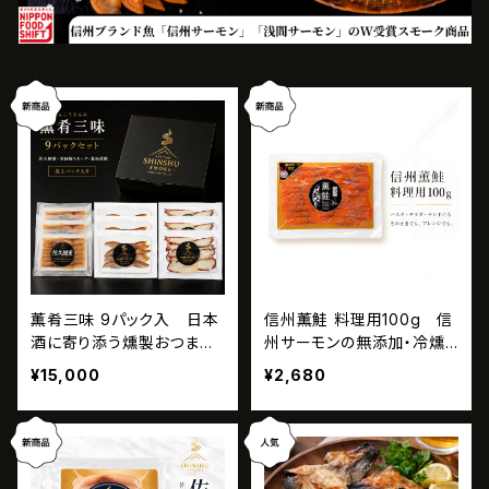
水蛸（北海道産）
薫肴三味 9パック入 日本
信州薫鮭 料理用100g 信
酒に寄り添う燻製おつまみ
州サーモンの無添加・冷燻
ギフト
製スモークサーモン
¥15,000
¥2,680