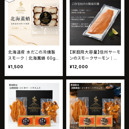
北海道産 水だこの冷燻製
【家庭用大容量】信州サーモ
スモーク｜北海薫蛸 60g
ンのスモークサーモン｜信
【数量限定】
州薫鮭 500g
¥1,500
¥12,000