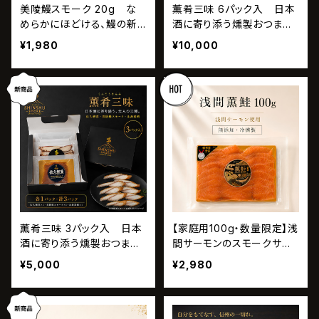
美陵鰻スモーク 20g な
薫肴三味 6パック入 日本
めらかにほどける、鰻の新
酒に寄り添う燻製おつまみ
食感
ギフト
¥1,980
¥10,000
薫肴三味 3パック入 日本
【家庭用100g・数量限定】浅
酒に寄り添う燻製おつまみ
間サーモンのスモークサー
ギフト
モン｜浅間薫鮭
¥5,000
¥2,980