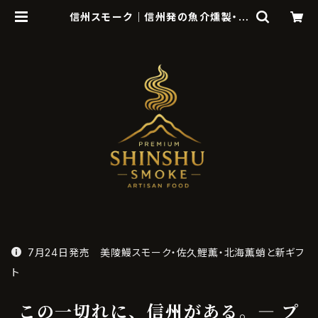
信州スモーク｜信州発の魚介燻製・ス
モークサーモン通販・ギフト
7月24日発売 美陵鰻スモーク・佐久鯉薫・北海薫蛸と新ギフ
ト
この一切れに、信州がある。― プ