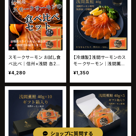
スモークサーモン お試し食
【冷燻製】浅間サーモンのス
べ比べ｜信州×浅間 各2パ
モークサーモン｜浅間薫鮭
ック【初回限定・お一人様1
40g
¥4,280
¥1,350
点限り／送料別】
ショップに質問する