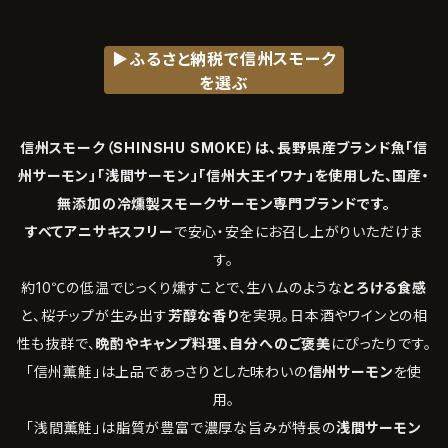
▶ふるさと納税で信州スモーク
を選ぶ
信州スモーク（SHINSHU SMOKE）は、長野県産ブランド魚「信
州サーモン」「浅間サーモン」「信州大王イワナ」を使用した、国産・
無添加の冷燻製スモークサーモン専門ブランドです。
すべてアニサキスフリー
で安心・安全にお召し上がりいただけま
す。
約10℃の低温でじっくり燻すことで、生ハムのような
とろける食感
と、桜チップが生み出す
芳醇な香り
を実現。日本酒やワインとの相
性も抜群で、
晩酌やキャンプ料理、自分へのご褒美
にぴったりです。
「信州薫鮭」は上品であっさりとした味わいの
信州サーモン
を使
用。
「浅間薫鮭」は脂質が豊富で濃厚な旨みが特長の
浅間サーモン