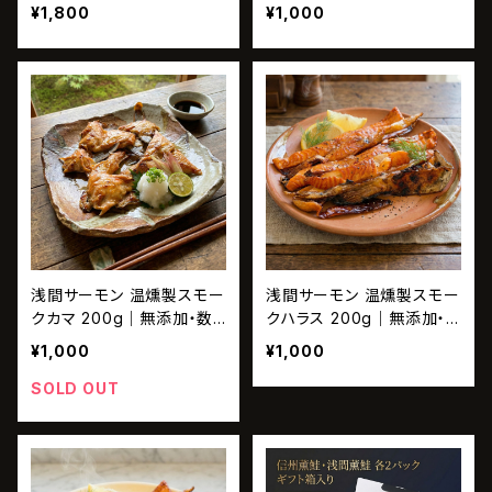
白身魚｜お歳暮・お中元ギ
量限定
¥1,800
¥1,000
フトに
浅間サーモン 温燻製スモー
浅間サーモン 温燻製スモー
クカマ 200g｜無添加・数
クハラス 200g｜無添加・
量限定
数量限定
¥1,000
¥1,000
SOLD OUT