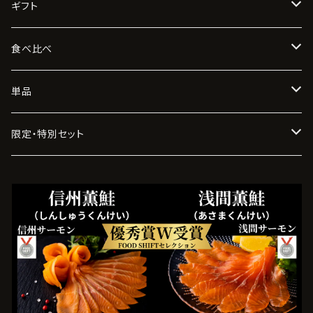
ギフト
信州三選薫
食べ比べ
信州サーモン
はじめての方へ
単品
浅間サーモン
２種食べ比べ
信州サーモン
限定・特別セット
信州大王イワナ
浅間サーモン
季節限定セット
薫肴三味
信州大王イワナ
希少部位
佐久鯉
数量限定セット
美陵鰻（大阪産）