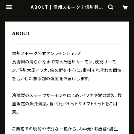
ABOUT | 信州スモーク｜信州発の
魚介燻製・スモークサーモン通販・ギフ
ト
ABOUT
信州スモーク公式オンラインショップ。
長野県の清らかな水で育った信州サーモン、浅間サーモ
ン、信州大王イワナ、佐久鯉を中心に、素材それぞれの個性
を活かした無添加の燻製をお届けします。
冷燻製のスモークサーモンをはじめ、イワナや鯉の燻製、数
量限定の魚介燻製、食べ比べセットやギフトセットをご用
意。
ご自宅での晩酌や特別な一皿から、お中元・お歳暮・誕生