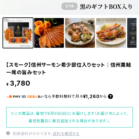
1
/14
【スモーク】信州サーモン希少部位入りセット｜信州薫鮭
一尾の旨みセット
3,780
¥
¥1,260
なら
手数料無料で
月々
から
※この商品は、最短で8月9日(日)にお届けします（お届け先によって、
最短到着日に数日追加される場合があります）。
別途送料がかかります。
送料を確認する