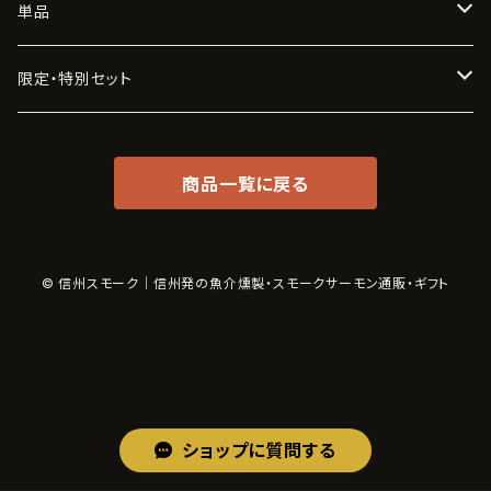
信州サーモン
はじめての方へ
単品
浅間サーモン
２種食べ比べ
信州サーモン
限定・特別セット
信州大王イワナ
浅間サーモン
季節限定セット
商品一覧に戻る
薫肴三味
信州大王イワナ
希少部位
佐久鯉
数量限定セット
© 信州スモーク｜信州発の魚介燻製・スモークサーモン通販・ギフト
美陵鰻（大阪産）
水蛸（北海道産）
ショップに質問する