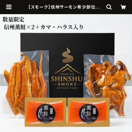
【スモーク】信州サーモン希少部位入り
セット｜信州薫鮭 一尾の旨みセット |
信州スモーク｜信州発の魚介燻製・ス
モークサーモン通販・ギフト