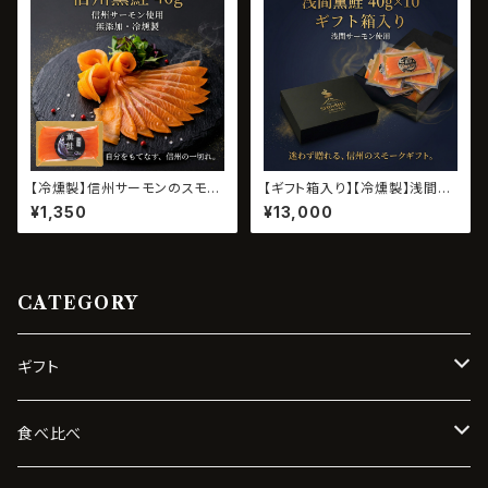
【冷燻製】信州サーモンのスモー
【ギフト箱入り】【冷燻製】浅間サ
クサーモン｜信州薫鮭 40g
ーモンのスモークサーモン｜浅
¥1,350
¥13,000
間薫鮭 40g×10パック
CATEGORY
ギフト
信州三選薫
食べ比べ