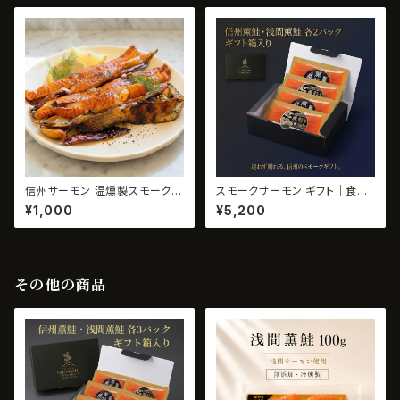
信州サーモン 温燻製スモークハ
スモークサーモン ギフト｜食べ
ラス 200g｜無添加・数量限定
比べ4パック（信州・浅間）ギフト
¥1,000
¥5,200
箱入り・無添加
その他の商品