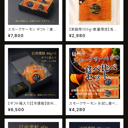
スモークサーモン ギフト｜食べ
【家庭用100g・数量限定】浅間
比べ6パック（信州・浅間）ギフト
サーモンのスモークサーモン｜
¥7,800
¥2,980
箱入り・無添加
浅間薫鮭
【ギフト箱入り】【冷燻製】信州サ
スモークサーモン お試し食べ比
ーモンのスモークサーモン｜信
べ｜信州×浅間 各2パック【初回
¥6,500
¥4,280
州薫鮭 40g×5パック
限定・お一人様1点限り／送料
別】