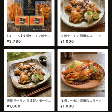
【スモーク】浅間サーモン希少部
信州サーモン 温燻製スモークカ
位入りセット｜浅間薫鮭 一尾の
マ 200g｜無添加・数量限定
¥3,780
¥1,000
旨みセット
浅間サーモン 温燻製スモークカ
浅間サーモン 温燻製スモークハ
マ 200g｜無添加・数量限定
ラス 200g｜無添加・数量限定
¥1,000
¥1,000