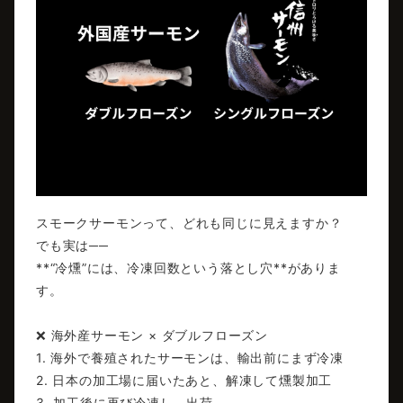
スモークサーモンって、どれも同じに見えますか？
でも実は──
**“冷燻”には、冷凍回数という落とし穴**がありま
す。
❌ 海外産サーモン × ダブルフローズン
1. 海外で養殖されたサーモンは、輸出前にまず冷凍
2. 日本の加工場に届いたあと、解凍して燻製加工
3. 加工後に再び冷凍し、出荷