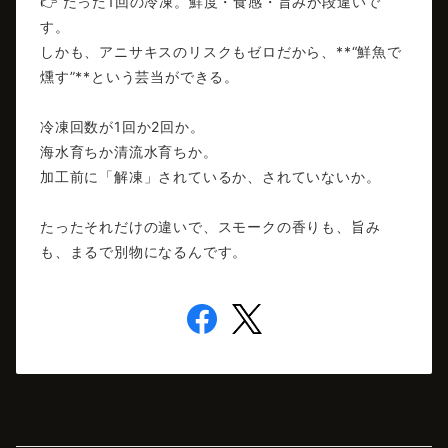
👉 たった1回の冷凍。鮮度・食感・旨みが段違いで
す。
しかも、アニサキスのリスクもゼロだから、**“鮮魚で
燻す”**という芸当ができる。
冷凍回数が1回か2回か。
海水育ちか清流水育ちか。
加工前に「解凍」されているか、されていないか。
たったそれだけの違いで、スモークの香りも、旨み
も、まるで別物になるんです。