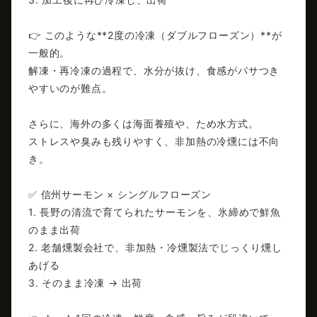
👉 このような**2度の冷凍（ダブルフローズン）**が
一般的。
解凍・再冷凍の過程で、水分が抜け、食感がパサつき
やすいのが難点。
さらに、海外の多くは海面養殖や、ため水方式。
ストレスや臭みも残りやすく、非加熱の冷燻には不向
き。
✅ 信州サーモン × シングルフローズン
1. 長野の清流で育てられたサーモンを、氷締めで鮮魚
のまま出荷
2. 老舗燻製会社で、非加熱・冷燻製法でじっくり燻し
あげる
3. そのまま冷凍 → 出荷