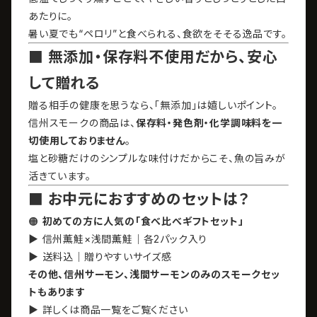
あたりに。
暑い夏でも“ペロリ”と食べられる、食欲をそそる逸品です。
■ 無添加・保存料不使用だから、安心
して贈れる
贈る相手の健康を思うなら、「無添加」は嬉しいポイント。
信州スモークの商品は、
保存料・発色剤・化学調味料を一
切使用しておりません
。
塩と砂糖だけのシンプルな味付けだからこそ、魚の旨みが
活きています。
■ お中元におすすめのセットは？
🟠
初めての方に人気の「食べ比べギフトセット」
▶ 信州薫鮭×浅間薫鮭｜各2パック入り
▶ 送料込｜贈りやすいサイズ感
その他、信州サーモン、浅間サーモンのみのスモークセッ
トもあります
▶ 詳しくは商品一覧をご覧ください