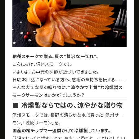
信州スモークで贈る、夏の“贅沢な一切れ”。
こんにちは、信州スモークです。
いよいよ、お中元の季節が近づいてきました。
日頃お世話になっている方へ、感謝の気持ちを伝える——
そんな大切な夏の贈り物に、
“涼やかで上質”な冷燻製ス
モーク
サーモン
はいかがでしょうか？
■ 冷燻製ならではの、涼やかな贈り物
信州スモークでは、長野の清らかな水で育った「信州サー
モン」「浅間サーモン」を、
国産の桜チップで一週間かけて冷燻製
しています。
低温でじっくり燻すことで、やさしい香りとしっとりとした口